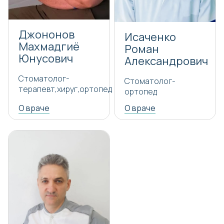
Джононов
Исаченко
Махмадгиё
Роман
Юнусович
Александрович
Стоматолог-
Стоматолог-
терапевт,хируг,ортопед
ортопед
О враче
О враче