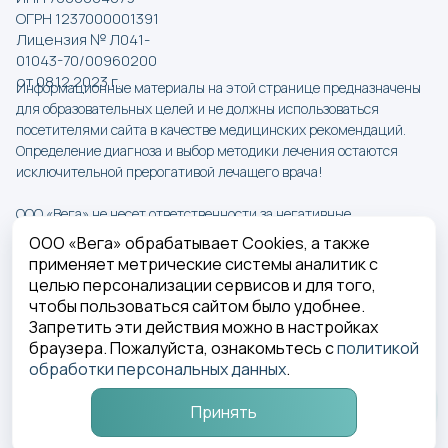
ОГРН 1237000001391
Лицензия № Л041-
01043-70/00960200
от 08.12.2023 г.
Информационные материалы на этой странице предназначены
для образовательных целей и не должны использоваться
посетителями сайта в качестве медицинских рекомендаций.
Определение диагноза и выбор методики лечения остаются
исключительной прерогативой лечащего врача!
ООО «Вега» не несет ответственности за негативные
последствия, возникшие при использовании информации на
ООО «Вега» обрабатывает Cookies, а также
сайте Вега-Дент.
применяет метрические системы аналитик с
целью персонализации сервисов и для того,
ООО «Вега» Лицензия № Л041-01043-70/00960200 от
чтобы пользоваться сайтом было удобнее.
08.12.2023 г.
Запретить эти действия можно в настройках
Политика в отношении обработки персональных данных
браузера. Пожалуйста, ознакомьтесь с
политикой
обработки персональных данных
.
ИМЕЮТСЯ ПРОТИВОПОКАЗАНИЯ. 
НЕОБХОДИМО ПРОКОНСУЛЬТИРОВАТЬСЯ СО 
Принять
СПЕЦИАЛИСТОМ