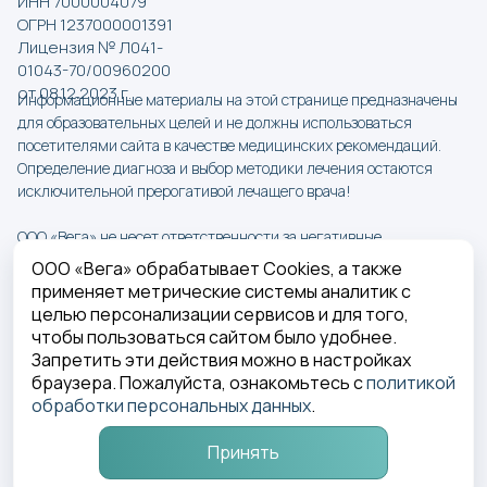
ИНН 7000004079
ОГРН 1237000001391
Лицензия № Л041-
01043-70/00960200
от 08.12.2023 г.
Информационные материалы на этой странице предназначены
для образовательных целей и не должны использоваться
посетителями сайта в качестве медицинских рекомендаций.
Определение диагноза и выбор методики лечения остаются
исключительной прерогативой лечащего врача!
ООО «Вега» не несет ответственности за негативные
последствия, возникшие при использовании информации на
ООО «Вега» обрабатывает Cookies, а также
сайте Вега-Дент.
применяет метрические системы аналитик с
целью персонализации сервисов и для того,
ООО «Вега» Лицензия № Л041-01043-70/00960200 от
чтобы пользоваться сайтом было удобнее.
08.12.2023 г.
Запретить эти действия можно в настройках
Политика в отношении обработки персональных данных
браузера. Пожалуйста, ознакомьтесь с
политикой
обработки персональных данных
.
ИМЕЮТСЯ ПРОТИВОПОКАЗАНИЯ. 
НЕОБХОДИМО ПРОКОНСУЛЬТИРОВАТЬСЯ СО 
Принять
СПЕЦИАЛИСТОМ