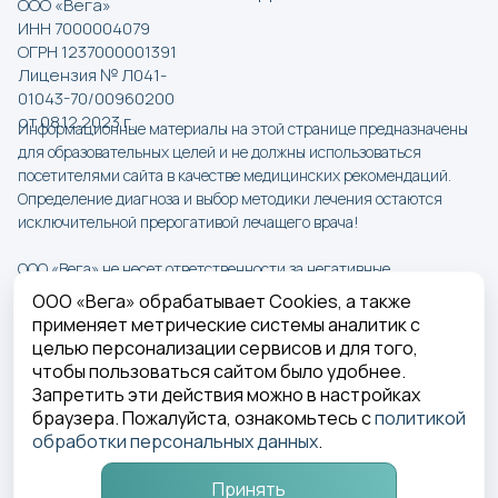
ООО «Вега»
ИНН 7000004079
ОГРН 1237000001391
Лицензия № Л041-
01043-70/00960200
от 08.12.2023 г.
Информационные материалы на этой странице предназначены
для образовательных целей и не должны использоваться
посетителями сайта в качестве медицинских рекомендаций.
Определение диагноза и выбор методики лечения остаются
исключительной прерогативой лечащего врача!
ООО «Вега» не несет ответственности за негативные
последствия, возникшие при использовании информации на
ООО «Вега» обрабатывает Cookies, а также
сайте Вега-Дент.
применяет метрические системы аналитик с
целью персонализации сервисов и для того,
ООО «Вега» Лицензия № Л041-01043-70/00960200 от
чтобы пользоваться сайтом было удобнее.
08.12.2023 г.
Запретить эти действия можно в настройках
Политика в отношении обработки персональных данных
браузера. Пожалуйста, ознакомьтесь с
политикой
обработки персональных данных
.
ИМЕЮТСЯ ПРОТИВОПОКАЗАНИЯ. 
НЕОБХОДИМО ПРОКОНСУЛЬТИРОВАТЬСЯ СО 
Принять